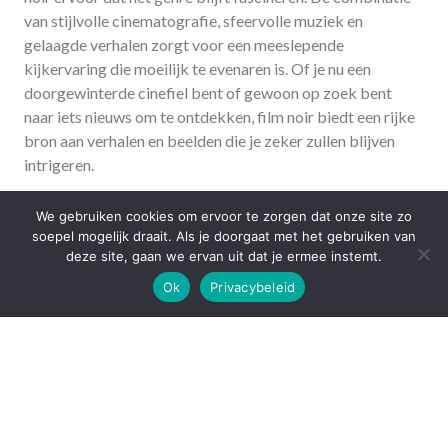
van stijlvolle cinematografie, sfeervolle muziek en
gelaagde verhalen zorgt voor een meeslepende
kijkervaring die moeilijk te evenaren is. Of je nu een
doorgewinterde cinefiel bent of gewoon op zoek bent
naar iets nieuws om te ontdekken, film noir biedt een rijke
bron aan verhalen en beelden die je zeker zullen blijven
intrigeren.
31 May 2024
We gebruiken cookies om ervoor te zorgen dat onze site zo
soepel mogelijk draait. Als je doorgaat met het gebruiken van
deze site, gaan we ervan uit dat je ermee instemt.
Ok
Privacybeleid
Search
SEARCH
Recente berichten
Kies de juiste verpakking: verzendzakken en