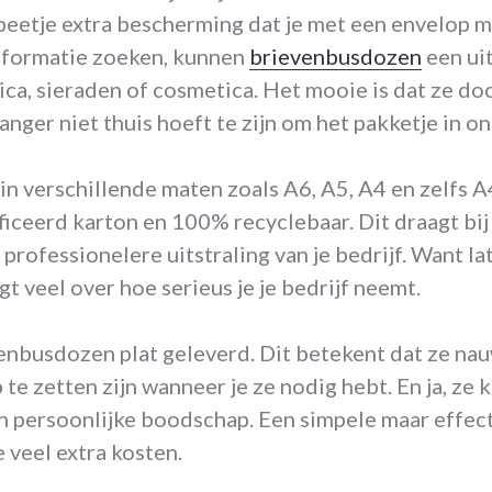
 beetje extra bescherming dat je met een envelop m
informatie zoeken, kunnen
brievenbusdozen
een uit
ica, sieraden of cosmetica. Het mooie is dat ze do
nger niet thuis hoeft te zijn om het pakketje in o
 verschillende maten zoals A6, A5, A4 en zelfs A4
iceerd karton en 100% recyclebaar. Dit draagt bi
rofessionelere uitstraling van je bedrijf. Want lat
t veel over hoe serieus je je bedrijf neemt.
nbusdozen plat geleverd. Dit betekent dat ze nau
e zetten zijn wanneer je ze nodig hebt. En ja, ze 
n persoonlijke boodschap. Een simpele maar effec
e veel extra kosten.