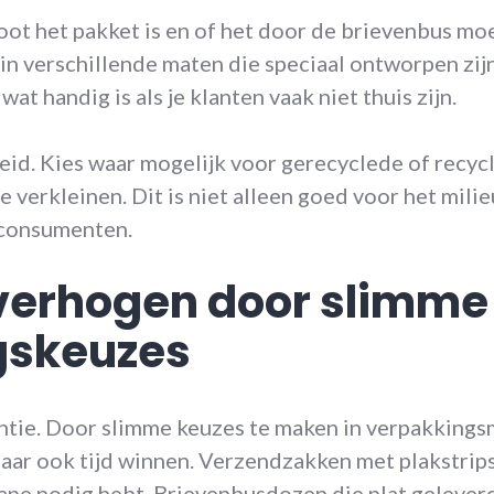
ot het pakket is en of het door de brievenbus moe
n verschillende maten die speciaal ontworpen zij
at handig is als je klanten vaak niet thuis zijn.
d. Kies waar mogelijk voor gerecyclede of recyc
 verkleinen. Dit is niet alleen goed voor het mil
consumenten.
e verhogen door slimme
gskeuzes
iëntie. Door slimme keuzes te maken in verpakkingsm
aar ook tijd winnen. Verzendzakken met plakstrip
 tape nodig hebt. Brievenbusdozen die plat gelev