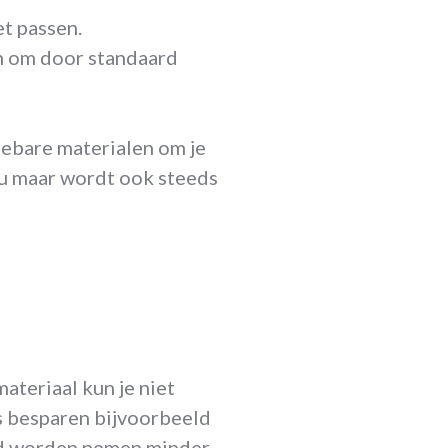
t passen.
n om door standaard
lebare materialen om je
ieu maar wordt ook steeds
ateriaal kun je niet
s besparen bijvoorbeeld
erd worden nemen minder