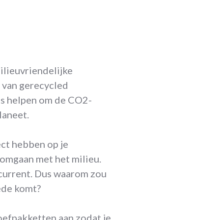
milieuvriendelijke
 van gerecycled
es helpen om de CO2-
laneet.
ct hebben op je
omgaan met het milieu.
oncurrent. Dus waarom zou
oede komt?
oefpakketten aan zodat je