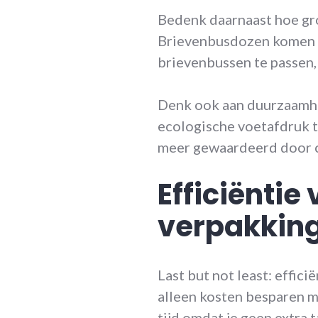
Bedenk daarnaast hoe gro
Brievenbusdozen komen i
brievenbussen te passen, w
Denk ook aan duurzaamhei
ecologische voetafdruk te
meer gewaardeerd door 
Efficiënti
verpakkin
Last but not least: effic
alleen kosten besparen m
tijd omdat je geen extra